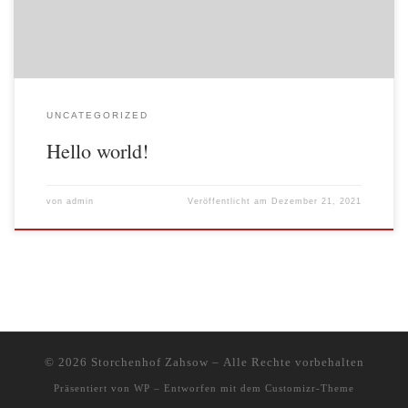
UNCATEGORIZED
Hello world!
von
admin
Veröffentlicht am
Dezember 21, 2021
© 2026
Storchenhof Zahsow
– Alle Rechte vorbehalten
Präsentiert von
WP
– Entworfen mit dem
Customizr-Theme